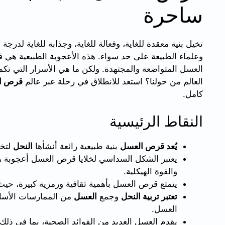
ساحرة
تخيل بنية معقدة للغاية، وفعالة للغاية، وجذابة للغاية لدرج
وعلماء الطبيعة على حد سواء. هذه الأعجوبة الطبيعية هي
العسل المتواضعة والمجتهدة. ولكن ما هي الأسرار التي ت
العالم من حولنا؟ استعد للانطلاق في رحلة عبر عالم
قرص ا
كامل.
النقاط الرئيسية
يُعد قرص العسل
بنية طبيعية رائعة أنشأها
النحل
لتخز
يعتبر الشكل السداسي لخلايا قرص العسل أعجوبة 
والقوة الهيكلية.
يتمتع قرص العسل بأهمية ثقافية ورمزية كبيرة، حيث
تعتبر تربية النحل
وجمع
العسل
من الممارسات الأساس
العسل.
يقدم العسل العديد من الفوائد الصحية، بما في ذل