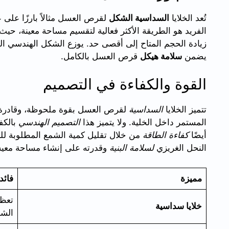
تُعد الخلايا
السداسية الشكل
لقرص العسل مثالاً بارزًا على ع
الفريد هو الطريقة الأكثر فعالية لتقسيم مساحة معينة، حيث 
زيادة الحجم المتاح إلى أقصى حد. يوزع الشكل الهندسي الس
يضمن
سلامة هيكل
قرص العسل بالكامل.
القوة والكفاءة في التصميم
تتميز الخلايا
السداسية
لقرص العسل بقوة ملحوظة، وقادرة 
المستمر داخل الخلية. ولا يتميز هذا
التصميم الهندسي
بالكف
أيضًا
كفاءة الطاقة
من خلال تقليل كمية الشمع المطلوبة للبن
النحل الغريزي
لسلامة البنية
وقدرته على إنشاء مساحة معيشي
مميزة
فائد
تعظي
خلايا سداسية
الش