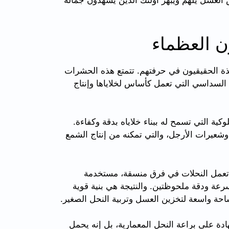
رص العسل يلهم ويبهر أولئك الذين يشهدون جماله
ن العظماء
ذة الحقيقيون في حرفتهم. تتمتع هذه الحشرات
 السداسي التي تعمل كأساس لخلاياها وإنتاج
ية التي تسمح له ببناء خلاياه بدقة وكفاءة.
شعيرات الأرجل، والتي تمكنه من إنتاج الشمع
عمل النحلات في فرق منسقة، مستخدمة
عة ودقة ملحوظتين. والنتيجة هي بنية قوية
حة واسعة لتخزين العسل وتربية النحل الصغير.
ة على براعة النحل المعمارية، بل إنه يحمل