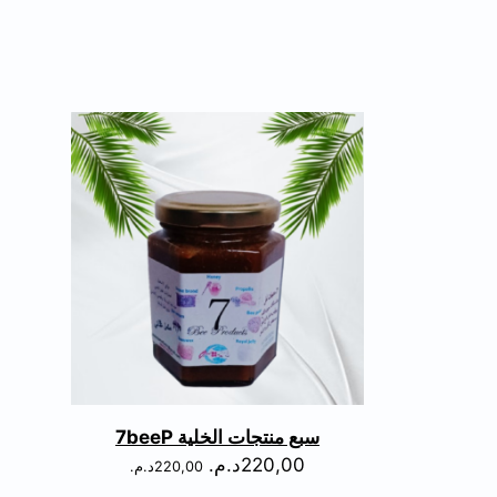
سبع منتجات الخلية 7beeP
220,00
د.م.
220,00
د.م.