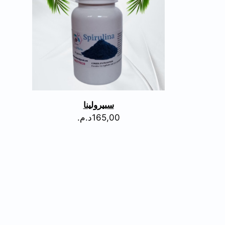
سبيرولينا
165,00
د.م.