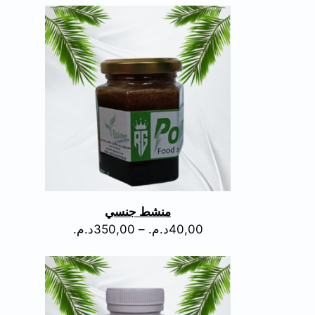
منشط جنسي
40,00
د.م.
–
350,00
د.م.