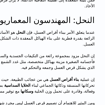
فمن بنيته المعقدة إلى أهميته الثقافية الدائمة، لا يزال ق
الأخاذ.
النحل: المهندسون المعماريو
عندما يتعلق الأمر ببناء أقراص العسل، فإن
النحل
هو الأسات
الرائعة بقدرة فطرية على بناء الهياكل المعقدة ذات الشكل
العسل.
إن النحل مزود بمجموعة رائعة من التكيفات الجسدية والسلوك
فأجسامه الصغيرة مزينة بهياكل متخصصة، مثل غدد الشمع و
الذي يشكل قرص العسل وجمعه والتحكم فيه.
إن عملية
بناء أقراص العسل
هي من عجائب الطبيعة. حيث ت
تحركاتها المنسقة وذكائها الجماعي لبناء
الخلايا السداسية
بسر
وفعالة، وقادرة على تحمل وزن الخلية
وسكانها
مع توفير مسا
ومن المثير للاهتمام أن تصميم قرص العسل ليس مجرد شهاد