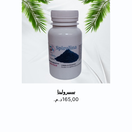
سبيرولينا
165,00
د.م.