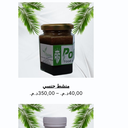
منشط جنسي
40,00
د.م.
–
350,00
د.م.