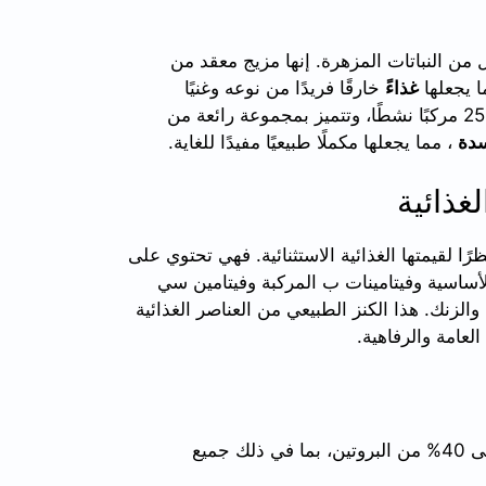
من النباتات المزهرة. إنها مزيج معقد من
ا يجعلها
غذاءً
خارقًا فريدًا من نوعه وغنيًا
بالعناصر الغذائية . تحتوي حبوب لقاح النحل على أكثر من 250 مركبًا نشطًا، وتتميز بمجموعة رائعة من
سدة
، مما يجعلها مكملًا طبيعيًا مفيدًا للغاية.
غذائية
نظرًا لقيمتها الغذائية الاستثنائية. فهي تحتوي على
لأساسية وفيتامينات ب المركبة وفيتامين سي
لزنك. هذا الكنز الطبيعي من العناصر الغذائية
لعامة والرفاهية.
البروتينات: تحتوي حبوب لقاح النحل على ما يصل إلى 40% من البروتين، بما في ذلك جميع