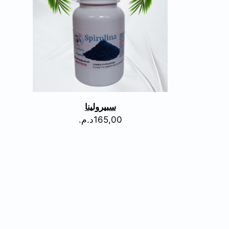
سبيرولينا
165,00
د.م.