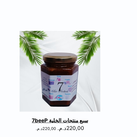
سبع منتجات الخلية 7beeP
220,00
د.م.
220,00
د.م.