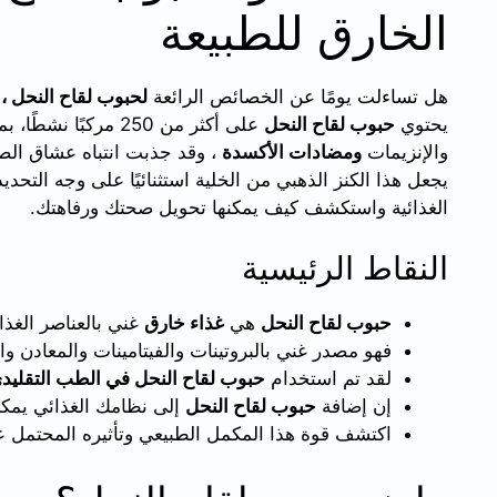
الخارق للطبيعة
هل تساءلت يومًا عن الخصائص الرائعة
لحبوب لقاح النحل ،
يحتوي
حبوب لقاح النحل
على أكثر من 250 مركب
والإنزيمات
ومضادات الأكسدة
، وقد جذبت انتباه عشاق الصح
يجعل هذا الكنز الذهبي من الخلية استثنائيًا على وجه التحدي
الغذائية واستكشف كيف يمكنها تحويل صحتك ورفاهتك.
النقاط الرئيسية
حبوب لقاح النحل
هي
غذاء خارق
غني بالعناصر الغذائية ويح
فهو مصدر غني بالبروتينات والفيتامينات والمعادن 
لقد تم استخدام
حبوب لقاح النحل في الطب التقليد
إن إضافة
حبوب لقاح النحل
إلى نظامك الغذائي يمك
اكتشف قوة هذا المكمل الطبيعي وتأثيره المحتمل