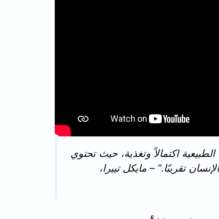
لطبيعية اكتمالاً وتغذية، حيث تحتوي
نسان تقريبًا.” – مايكل تييرا،