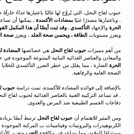
حبوب لقاح النحل، التي يُروَّج لها غالبًا باعتبارها
غذاءً خارقًا ط
. وباعتبارها مصدرًا غنيًا
بمضادات الأكسدة
، يمكنها أن تساع
الحرة
والإجهاد
التأكسدي . وقد ثبت أيضًا أن هذا المكمل ال
ويعزز مستويات
الطاقة ، ويحسن
صحة الجلد
، ويعزز
صحة ال
من أهم مميزات
حبوب لقاح النحل
هي خصائصها
المضادة ل
والمعادن والعناصر الغذائية النباتية المتنوعة الموجودة في
الحرة
الضارة ، مما يقلل من خطر الضرر التأكسدي للخلايا و
الصحة العامة والرفاهية.
بالإضافة إلى فوائده المضادة للأكسدة، تمت دراسة
حبوب لق
. قد تساعد التركيبة الغنية بالعناصر الغذائية لحبوب لقاح الن
دفاعات الجسم الطبيعية ضد المرض والعدوى.
ومن المثير للاهتمام أن
حبوب لقاح النحل
ترتبط أيضًا بزياد
الكربوهيدرات والبروتينات وفيتامينات ب المركبة الموجودة
مستدامًا للوقود، مما يساعد في مكافحة
التعب
وتعزيز الأداء